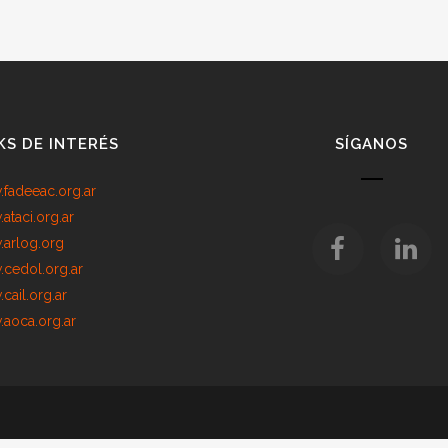
KS DE INTERÉS
SÍGANOS
fadeeac.org.ar
ataci.org.ar
arlog.org
cedol.org.ar
cail.org.ar
aoca.org.ar