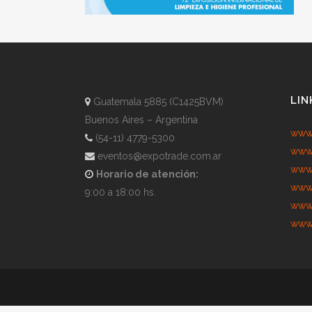
LIN
Guatemala 5885 (C1425BVM)
Buenos Aires – Argentina
www.
(54-11) 4779-5300
www.
eventos@expotrade.com.ar
www.
Horario de atención:
www.
9:00 a 18:00 hs.
www.
www.