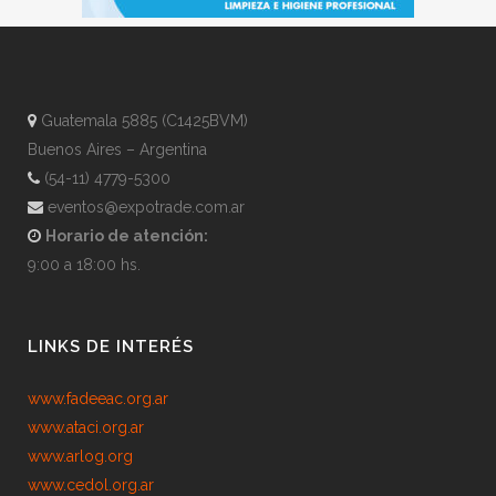
Guatemala 5885 (C1425BVM)
Buenos Aires – Argentina
(54-11) 4779-5300
eventos@expotrade.com.ar
Horario de atención:
9:00 a 18:00 hs.
LINKS DE INTERÉS
www.fadeeac.org.ar
www.ataci.org.ar
www.arlog.org
www.cedol.org.ar