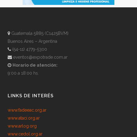
Guatemala 5885 (C1425BVM)
Buenos Aires – Argentina
(54-11) 4779-5300
eventos@expotrade.com.ar
Horario de atención:
9:00 a 18:00 hs.
LINKS DE INTERÉS
www.fadeeac.org.ar
www.ataci.org.ar
www.arlog.org
www.cedol.org.ar