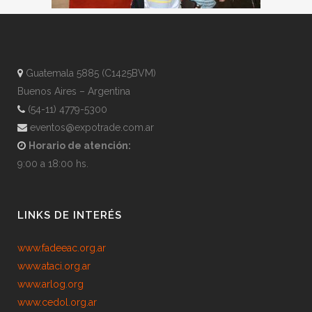
Guatemala 5885 (C1425BVM)
Buenos Aires – Argentina
(54-11) 4779-5300
eventos@expotrade.com.ar
Horario de atención:
9:00 a 18:00 hs.
LINKS DE INTERÉS
www.fadeeac.org.ar
www.ataci.org.ar
www.arlog.org
www.cedol.org.ar