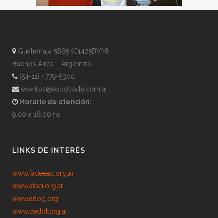
Guatemala 5885 (C1425BVM)
Buenos Aires – Argentina
(54-11) 4779-5300
eventos@expotrade.com.ar
Horario de atención:
9:00 a 18:00 hs.
LINKS DE INTERÉS
www.fadeeac.org.ar
www.ataci.org.ar
www.arlog.org
www.cedol.org.ar