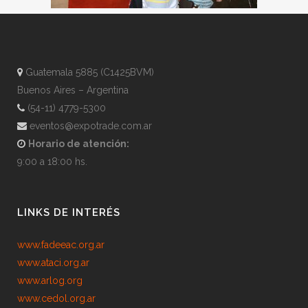
Guatemala 5885 (C1425BVM)
Buenos Aires – Argentina
(54-11) 4779-5300
eventos@expotrade.com.ar
Horario de atención:
9:00 a 18:00 hs.
LINKS DE INTERÉS
www.fadeeac.org.ar
www.ataci.org.ar
www.arlog.org
www.cedol.org.ar