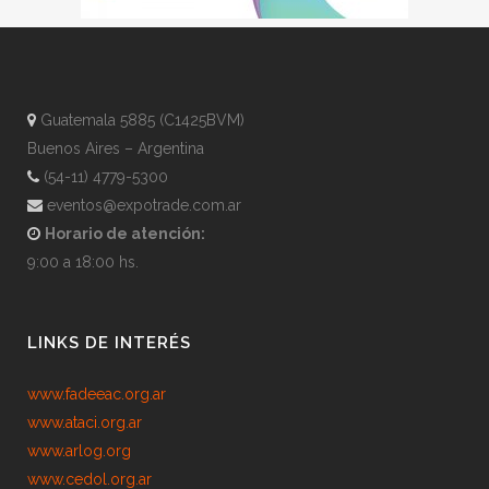
Guatemala 5885 (C1425BVM)
Buenos Aires – Argentina
(54-11) 4779-5300
eventos@expotrade.com.ar
Horario de atención:
9:00 a 18:00 hs.
LINKS DE INTERÉS
www.fadeeac.org.ar
www.ataci.org.ar
www.arlog.org
www.cedol.org.ar