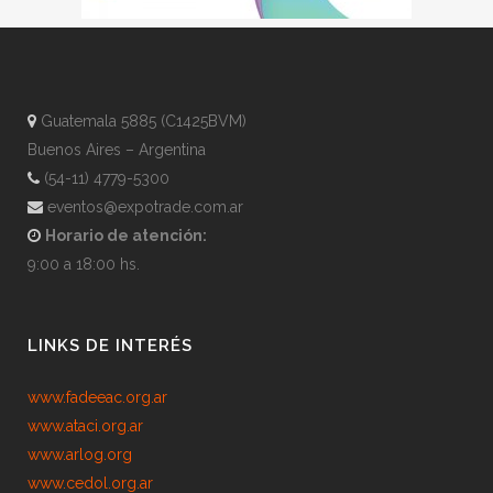
Guatemala 5885 (C1425BVM)
Buenos Aires – Argentina
(54-11) 4779-5300
eventos@expotrade.com.ar
Horario de atención:
9:00 a 18:00 hs.
LINKS DE INTERÉS
www.fadeeac.org.ar
www.ataci.org.ar
www.arlog.org
www.cedol.org.ar