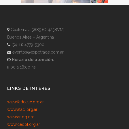
Guatemala 5885 (C1425BVM)
Buenos Aires – Argentina
(54-11) 4779-5300
eventos@expotrade.com.ar
Horario de atención:
9:00 a 18:00 hs.
LINKS DE INTERÉS
www.fadeeac.org.ar
www.ataci.org.ar
www.arlog.org
www.cedol.org.ar