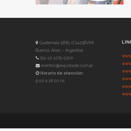
LIN
Guatemala 5885 (C1425BVM)
Buenos Aires – Argentina
www.
(54-11) 4779-5300
www.
eventos@expotrade.com.ar
www.
Horario de atención:
www.
9:00 a 18:00 hs.
www.
www.