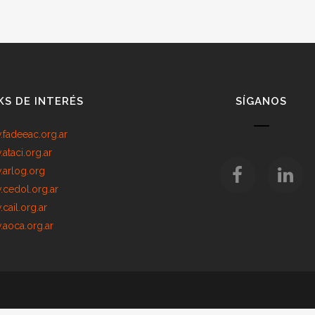
KS DE INTERÉS
SÍGANOS
fadeeac.org.ar
ataci.org.ar
arlog.org
cedol.org.ar
cail.org.ar
aoca.org.ar