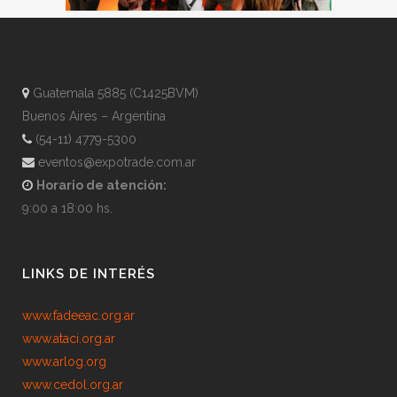
Guatemala 5885 (C1425BVM)
Buenos Aires – Argentina
(54-11) 4779-5300
eventos@expotrade.com.ar
Horario de atención:
9:00 a 18:00 hs.
LINKS DE INTERÉS
www.fadeeac.org.ar
www.ataci.org.ar
www.arlog.org
www.cedol.org.ar