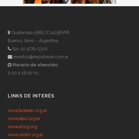
Guatemala 5885 (C1425BVM)
Buenos Aires – Argentina
(54-11) 4779-5300
eventos@expotrade.com.ar
Horario de atención:
9:00 a 18:00 hs.
LINKS DE INTERÉS
www.fadeeac.org.ar
www.ataci.org.ar
www.arlog.org
www.cedol.org.ar