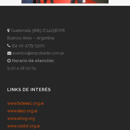
Guatemala 5885 (C1425BVM)
Buenos Aires – Argentina
(54-11) 4779-5300
eventos@expotrade.com.ar
Horario de atención:
9:00 a 18:00 hs.
LINKS DE INTERÉS
www.fadeeac.org.ar
www.ataci.org.ar
www.arlog.org
www.cedol.org.ar