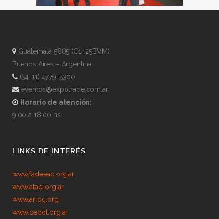
Guatemala 5885 (C1425BVM)
Buenos Aires – Argentina
(54-11) 4779-5300
eventos@expotrade.com.ar
Horario de atención:
9:00 a 18:00 hs.
LINKS DE INTERÉS
www.fadeeac.org.ar
www.ataci.org.ar
www.arlog.org
www.cedol.org.ar