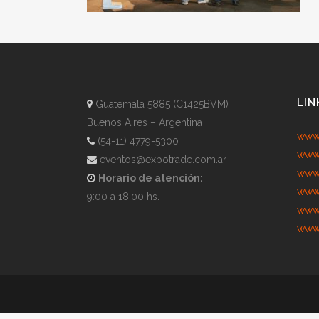
LIN
Guatemala 5885 (C1425BVM)
Buenos Aires – Argentina
www.
(54-11) 4779-5300
www.
eventos@expotrade.com.ar
www.
Horario de atención:
www.
9:00 a 18:00 hs.
www.
www.