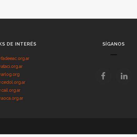
KS DE INTERÉS
SÍGANOS
fadeeac.org.ar
ataci.org.ar
arlog.org
cedol.org.ar
cail.org.ar
aoca.org.ar