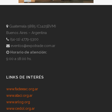
Guatemala 5885 (C1425BVM)
Buenos Aires – Argentina
(54-11) 4779-5300
eventos@expotrade.com.ar
Horario de atención:
9:00 a 18:00 hs.
LINKS DE INTERÉS
www.fadeeac.org.ar
www.ataci.org.ar
www.arlog.org
www.cedol.org.ar