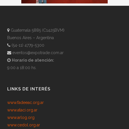
Guatemala 5885 (C1425BVM)
Buenos Aires – Argentina
(54-11) 4779-5300
eventos@expotrade.com.ar
Horario de atención:
9:00 a 18:00 hs.
LINKS DE INTERÉS
www.fadeeac.org.ar
www.ataci.org.ar
www.arlog.org
www.cedol.org.ar