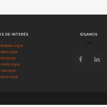
KS DE INTERÉS
SÍGANOS
fadeeac.org.ar
ataci.org.ar
arlog.org
cedol.org.ar
cail.org.ar
aoca.org.ar