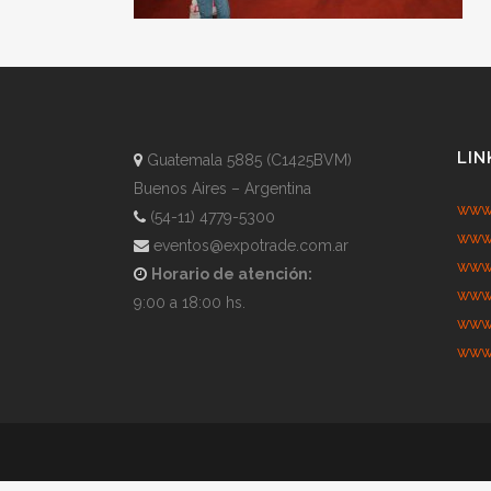
LIN
Guatemala 5885 (C1425BVM)
Buenos Aires – Argentina
www.
(54-11) 4779-5300
www.
eventos@expotrade.com.ar
www.
Horario de atención:
www.
9:00 a 18:00 hs.
www.
www.