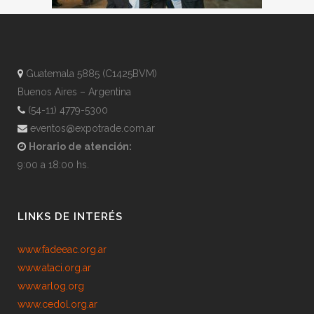
Guatemala 5885 (C1425BVM)
Buenos Aires – Argentina
(54-11) 4779-5300
eventos@expotrade.com.ar
Horario de atención:
9:00 a 18:00 hs.
LINKS DE INTERÉS
www.fadeeac.org.ar
www.ataci.org.ar
www.arlog.org
www.cedol.org.ar