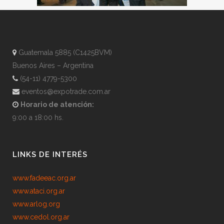
Guatemala 5885 (C1425BVM)
Buenos Aires – Argentina
(54-11) 4779-5300
eventos@expotrade.com.ar
Horario de atención:
9:00 a 18:00 hs.
LINKS DE INTERÉS
www.fadeeac.org.ar
www.ataci.org.ar
www.arlog.org
www.cedol.org.ar