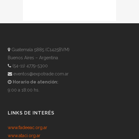
Guatemala 5885 (C1425BVM)
Buenos Aires – Argentina
(54-11) 4779-5300
eventos@expotrade.com.ar
Horario de atención:
9:00 a 18:00 hs.
LINKS DE INTERÉS
www.fadeeac.org.ar
www.ataci.org.ar