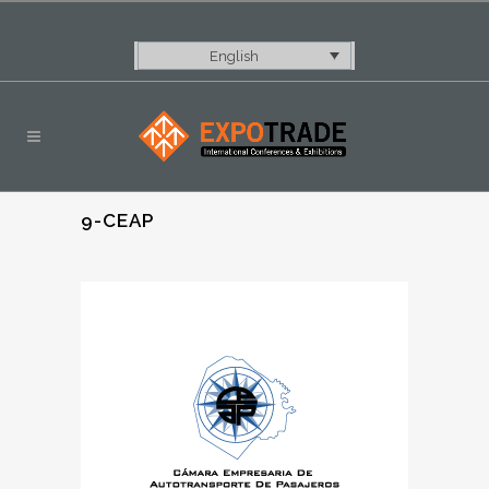
English
9-CEAP