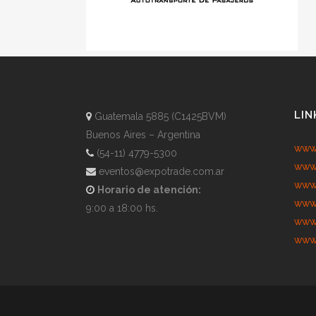
LIN
Guatemala 5885 (C1425BVM)
Buenos Aires – Argentina
www.
(54-11) 4779-5300
www.
eventos@expotrade.com.ar
www.
Horario de atención:
www.
9:00 a 18:00 hs.
www.
www.