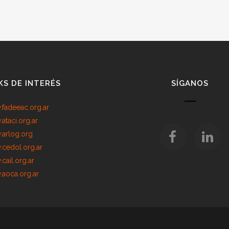
KS DE INTERÉS
SÍGANOS
fadeeac.org.ar
ataci.org.ar
arlog.org
cedol.org.ar
cail.org.ar
aoca.org.ar