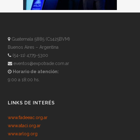
Guatemala 5885 (C1425BVM)
Buenos Aires – Argentina
(54-11) 4779-5300
eventos@expotrade.com.ar
Horario de atención:
9:00 a 18:00 hs.
LINKS DE INTERÉS
www.fadeeac.org.ar
www.ataci.org.ar
www.arlog.org