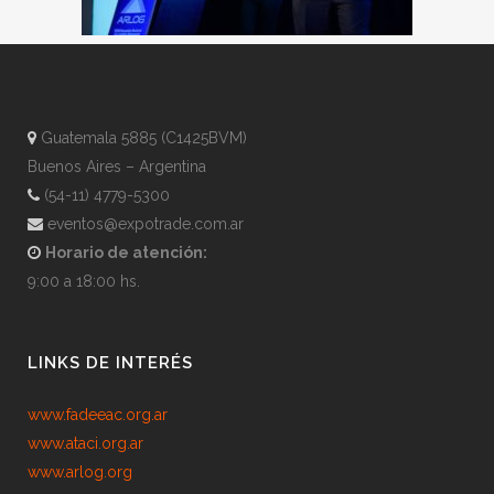
Guatemala 5885 (C1425BVM)
Buenos Aires – Argentina
(54-11) 4779-5300
eventos@expotrade.com.ar
Horario de atención:
9:00 a 18:00 hs.
LINKS DE INTERÉS
www.fadeeac.org.ar
www.ataci.org.ar
www.arlog.org