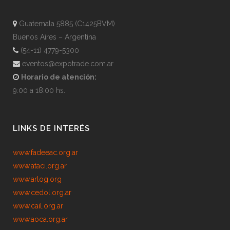
Guatemala 5885 (C1425BVM)
Buenos Aires – Argentina
(54-11) 4779-5300
eventos@expotrade.com.ar
Horario de atención:
9:00 a 18:00 hs.
LINKS DE INTERÉS
www.fadeeac.org.ar
www.ataci.org.ar
www.arlog.org
www.cedol.org.ar
www.cail.org.ar
www.aoca.org.ar