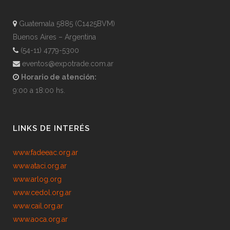
Guatemala 5885 (C1425BVM)
Buenos Aires – Argentina
(54-11) 4779-5300
eventos@expotrade.com.ar
Horario de atención:
9:00 a 18:00 hs.
LINKS DE INTERÉS
www.fadeeac.org.ar
www.ataci.org.ar
www.arlog.org
www.cedol.org.ar
www.cail.org.ar
www.aoca.org.ar