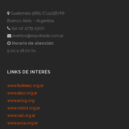
Guatemala 5885 (C1425BVM)
Buenos Aires – Argentina
(54-11) 4779-5300
eventos@expotrade.com.ar
Horario de atención:
9:00 a 18:00 hs.
LINKS DE INTERÉS
www.fadeeac.org.ar
www.ataci.org.ar
www.arlog.org
www.cedol.org.ar
www.cail.org.ar
www.aoca.org.ar