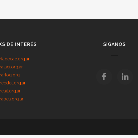
KS DE INTERÉS
SÍGANOS
fadeeac.org.ar
ataci.org.ar
arlog.org
cedol.org.ar
cail.org.ar
aoca.org.ar