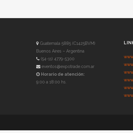
LIN
Guatemala 5885 (C1425BVM)
Buenos Aires – Argentina
www.
(54-11) 4779-5300
www.
eventos@expotrade.com.ar
www.
Horario de atención:
www.
9:00 a 18:00 hs.
www.
www.