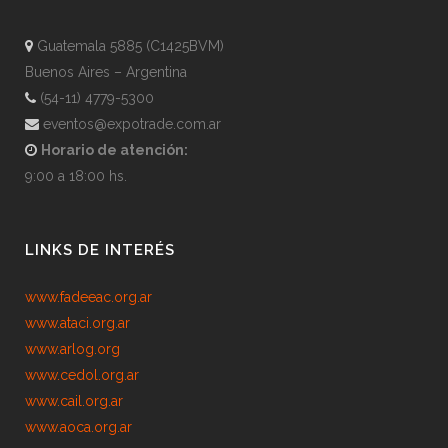
Guatemala 5885 (C1425BVM)
Buenos Aires – Argentina
(54-11) 4779-5300
eventos@expotrade.com.ar
Horario de atención:
9:00 a 18:00 hs.
LINKS DE INTERÉS
www.fadeeac.org.ar
www.ataci.org.ar
www.arlog.org
www.cedol.org.ar
www.cail.org.ar
www.aoca.org.ar