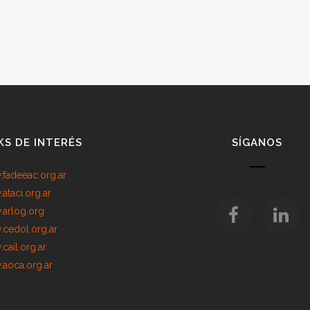
KS DE INTERÉS
SÍGANOS
fadeeac.org.ar
ataci.org.ar
arlog.org
cedol.org.ar
cail.org.ar
aoca.org.ar