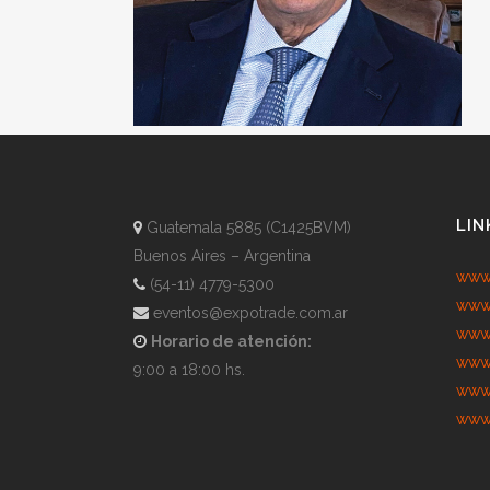
LIN
Guatemala 5885 (C1425BVM)
Buenos Aires – Argentina
www.
(54-11) 4779-5300
www.
eventos@expotrade.com.ar
www.
Horario de atención:
www.
9:00 a 18:00 hs.
www.
www.