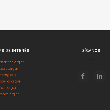
KS DE INTERÉS
SÍGANOS
fadeeac.org.ar
ataci.org.ar
arlog.org
cedol.org.ar
cail.org.ar
aoca.org.ar