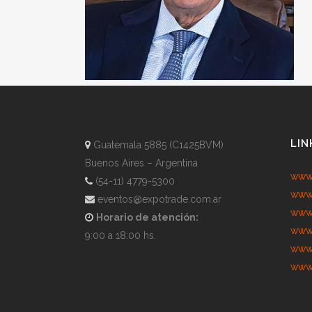
LIN
Guatemala 5885 (C1425BVM)
Buenos Aires – Argentina
www.
(54-11) 4779-5300
www.
eventos@expotrade.com.ar
www.
Horario de atención:
www.
9:00 a 18:00 hs.
www.
www.