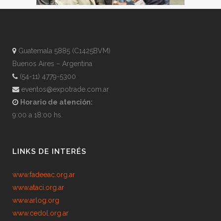
Guatemala 5885 (C1425BVM)
Buenos Aires – Argentina
(54-11) 4779-5300
eventos@expotrade.com.ar
Horario de atención:
9:00 a 18:00 hs.
LINKS DE INTERÉS
www.fadeeac.org.ar
www.ataci.org.ar
www.arlog.org
www.cedol.org.ar