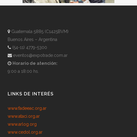
Guatemala 5885 (C1425BVM)
Buenos Aires – Argentina
(54-11) 4779-5300
eventos@expotrade.com.ar
Horario de atención:
9:00 a 18:00 hs.
LINKS DE INTERÉS
www.fadeeac.org.ar
www.ataci.org.ar
www.arlog.org
www.cedol.org.ar