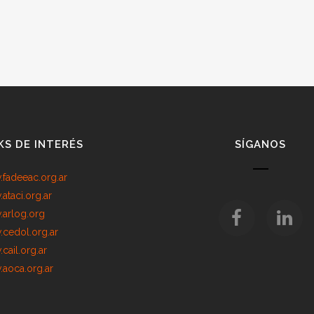
KS DE INTERÉS
SÍGANOS
fadeeac.org.ar
ataci.org.ar
arlog.org
cedol.org.ar
cail.org.ar
aoca.org.ar