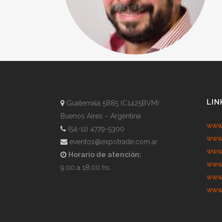
LIN
Guatemala 5885 (C1425BVM)
Buenos Aires – Argentina
www.
(54-11) 4779-5300
www.
eventos@expotrade.com.ar
www.
Horario de atención:
www.
9:00 a 18:00 hs.
www.
www.