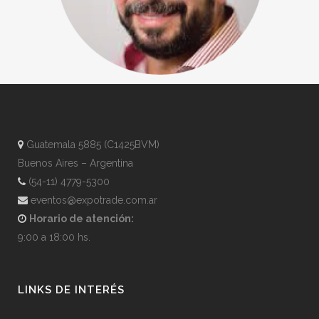
Guatemala 5885 (C1425BVM)
Buenos Aires – Argentina
(54-11) 4779-5300
eventos@expotrade.com.ar
Horario de atención:
9:00 a 18:00 hs.
LINKS DE INTERÉS