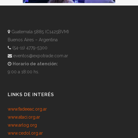
Guatemala 5885 (C1425BVM)
Buenos Aires – Argentina
(54-11) 4779-5300
eventos@expotrade.com.ar
Horario de atención:
9:00 a 18:00 hs.
LINKS DE INTERÉS
www.fadeeac.org.ar
www.ataci.org.ar
www.arlog.org
www.cedol.org.ar