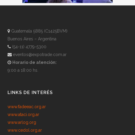
Guatemala 5885 (C1425BVM)
Buenos Aires – Argentina
(54-11) 4779-5300
eventos@expotrade.com.ar
Horario de atención:
9:00 a 18:00 hs.
LINKS DE INTERÉS
www.fadeeac.org.ar
www.ataci.org.ar
www.arlog.org
www.cedol.org.ar