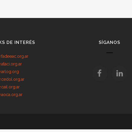
KS DE INTERÉS
SÍGANOS
fadeeac.org.ar
ataci.org.ar
arlog.org
cedol.org.ar
cail.org.ar
aoca.org.ar