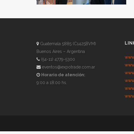
LIN
Guatemala 5885 (C1425BVM)
Buenos Aires – Argentina
www.
(54-11) 4779-5300
www.
eventos@expotrade.com.ar
www.
Horario de atención:
www.
9:00 a 18:00 hs.
www.
www.