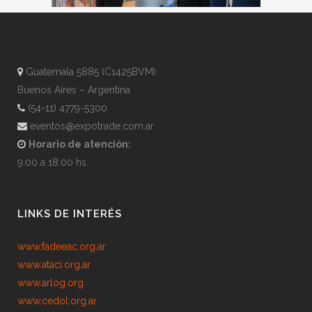
Guatemala 5885 (C1425BVM)
Buenos Aires – Argentina
(54-11) 4779-5300
eventos@expotrade.com.ar
Horario de atención:
9:00 a 18:00 hs.
LINKS DE INTERÉS
www.fadeeac.org.ar
www.ataci.org.ar
www.arlog.org
www.cedol.org.ar