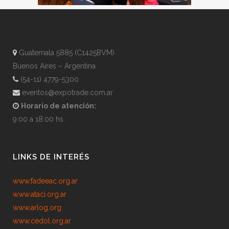
Guatemala 5885 (C1425BVM)
Buenos Aires – Argentina
(54-11) 4779-5300
eventos@expotrade.com.ar
Horario de atención:
9:00 a 18:00 hs.
LINKS DE INTERÉS
www.fadeeac.org.ar
www.ataci.org.ar
www.arlog.org
www.cedol.org.ar