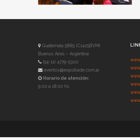
LIN
Guatemala 5885 (C1425BVM)
Buenos Aires – Argentina
www.
(54-11) 4779-5300
www.
eventos@expotrade.com.ar
www.
Horario de atención:
www.
9:00 a 18:00 hs.
www.
www.