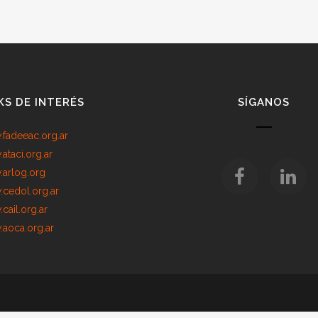
KS DE INTERÉS
SÍGANOS
fadeeac.org.ar
ataci.org.ar
arlog.org
cedol.org.ar
cail.org.ar
aoca.org.ar