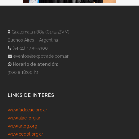
Guatemala 5885 (C1425BVM)
Buenos Aires – Argentina
(54-11) 4779-5300
eventos@expotrade.com.ar
Horario de atención:
9:00 a 18:00 hs.
LINKS DE INTERÉS
www.fadeeac.org.ar
www.ataci.org.ar
www.arlog.org
www.cedol.org.ar