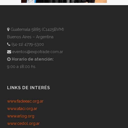
Guatemala 5885 (C1425BVM)
Buenos Aires – Argentina
(54-11) 4779-5300
eventos@expotrade.com.ar
Horario de atención:
9:00 a 18:00 hs.
LINKS DE INTERÉS
www.fadeeac.org.ar
www.ataci.org.ar
www.arlog.org
www.cedol.org.ar