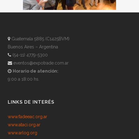
Guatemala 5885 (C1425BVM)
Buenos Aires – Argentina
(54-11) 4779-5300
eventos@expotrade.com.ar
Horario de atención:
9:00 a 18:00 hs.
LINKS DE INTERÉS
www.fadeeac.org.ar
www.ataci.org.ar
www.arlog.org