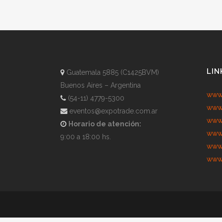
LIN
Guatemala 5885 (C1425BVM)
Buenos Aires – Argentina
www.
(54-11) 4779-5300
www.
eventos@expotrade.com.ar
www.
Horario de atención:
www.
9:00 a 18:00 hs.
www.
www.