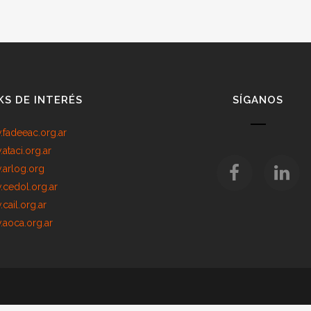
KS DE INTERÉS
SÍGANOS
fadeeac.org.ar
ataci.org.ar
arlog.org
cedol.org.ar
cail.org.ar
aoca.org.ar