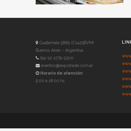
LIN
Guatemala 5885 (C1425BVM)
Buenos Aires – Argentina
www.
(54-11) 4779-5300
www.
eventos@expotrade.com.ar
www.
Horario de atención:
www.
9:00 a 18:00 hs.
www.
www.