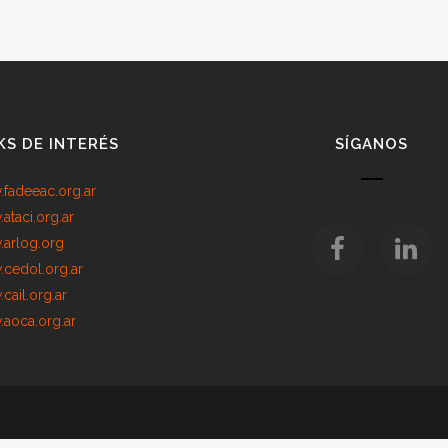
KS DE INTERÉS
SÍGANOS
fadeeac.org.ar
ataci.org.ar
arlog.org
cedol.org.ar
cail.org.ar
aoca.org.ar