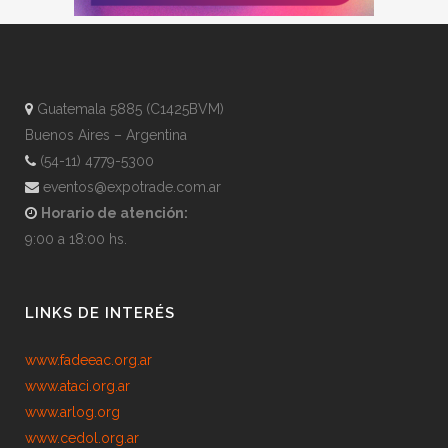
Guatemala 5885 (C1425BVM)
Buenos Aires – Argentina
(54-11) 4779-5300
eventos@expotrade.com.ar
Horario de atención:
9:00 a 18:00 hs.
LINKS DE INTERÉS
www.fadeeac.org.ar
www.ataci.org.ar
www.arlog.org
www.cedol.org.ar