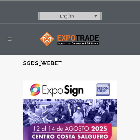
English
SGDS_WEBET