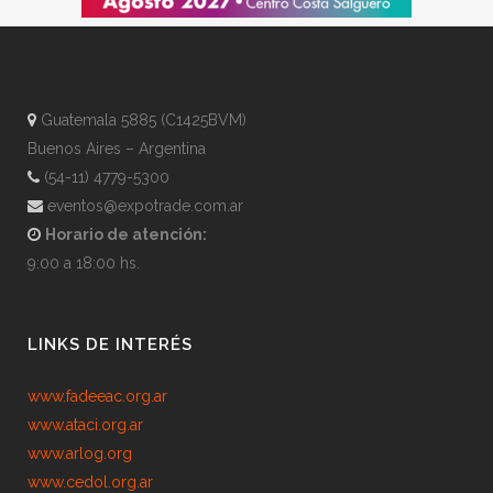
Guatemala 5885 (C1425BVM)
Buenos Aires – Argentina
(54-11) 4779-5300
eventos@expotrade.com.ar
Horario de atención:
9:00 a 18:00 hs.
LINKS DE INTERÉS
www.fadeeac.org.ar
www.ataci.org.ar
www.arlog.org
www.cedol.org.ar