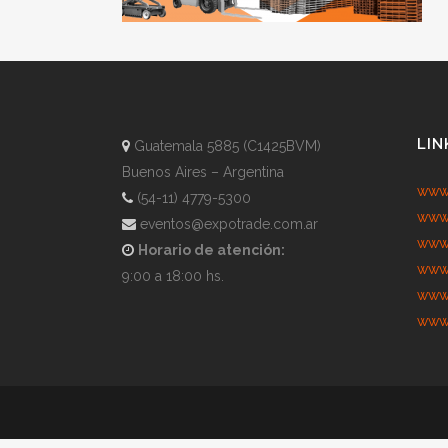
LIN
Guatemala 5885 (C1425BVM)
Buenos Aires – Argentina
www.
(54-11) 4779-5300
www.
eventos@expotrade.com.ar
www.
Horario de atención:
www.
9:00 a 18:00 hs.
www.
www.