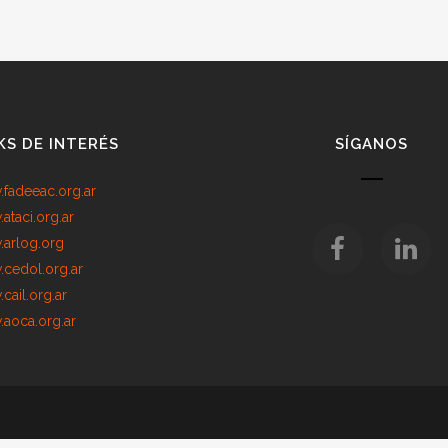
KS DE INTERÉS
SÍGANOS
fadeeac.org.ar
ataci.org.ar
arlog.org
cedol.org.ar
cail.org.ar
aoca.org.ar